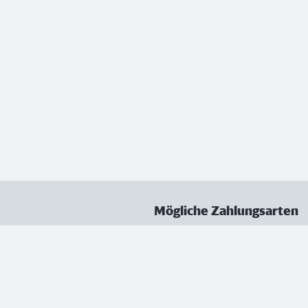
Mögliche Zahlungsarten
ungen
Datenschutz
Nutzungsbedingungen
Vertrag kündigen