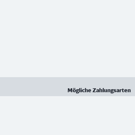
Mögliche Zahlungsarten
ungen
Datenschutz
Nutzungsbedingungen
Vertrag kündigen