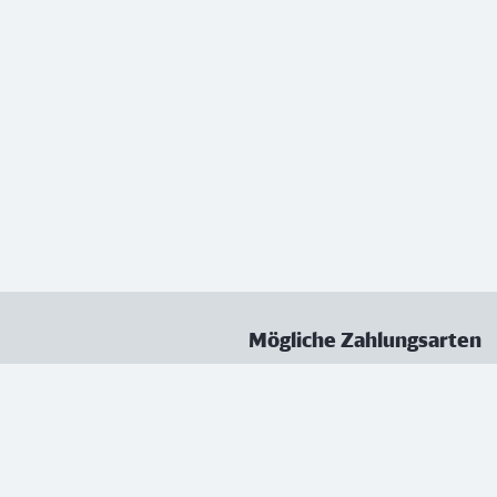
Mögliche Zahlungsarten
ungen
Datenschutz
Nutzungsbedingungen
Vertrag kündigen