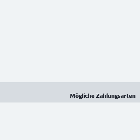
Mögliche Zahlungsarten
ungen
Datenschutz
Nutzungsbedingungen
Vertrag kündigen