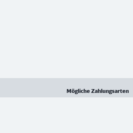
Mögliche Zahlungsarten
ungen
Datenschutz
Nutzungsbedingungen
Vertrag kündigen