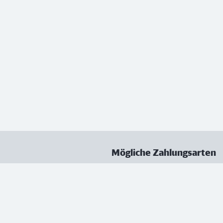
Mögliche Zahlungsarten
ungen
Datenschutz
Nutzungsbedingungen
Vertrag kündigen