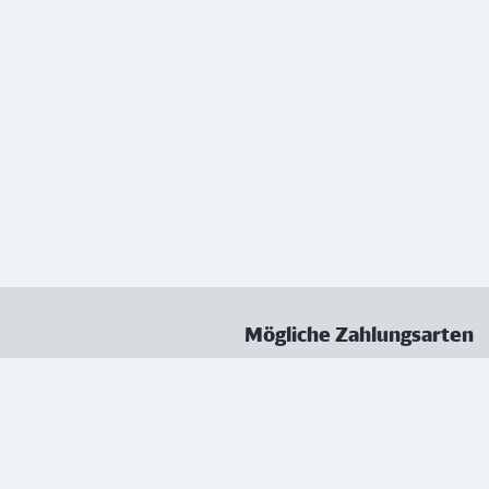
Mögliche Zahlungsarten
ungen
Datenschutz
Nutzungsbedingungen
Vertrag kündigen