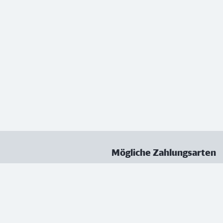
Mögliche Zahlungsarten
ungen
Datenschutz
Nutzungsbedingungen
Vertrag kündigen