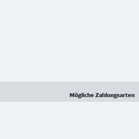
Mögliche Zahlungsarten
ungen
Datenschutz
Nutzungsbedingungen
Vertrag kündigen