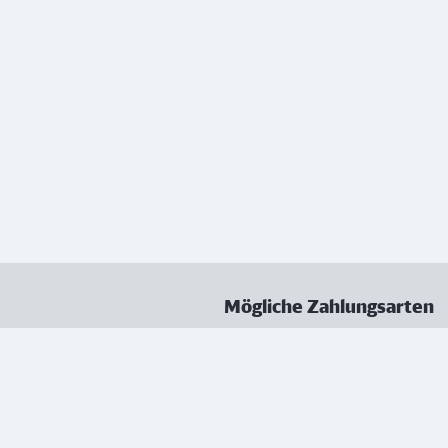
Mögliche Zahlungsarten
ungen
Datenschutz
Nutzungsbedingungen
Vertrag kündigen