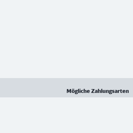
Mögliche Zahlungsarten
ungen
Datenschutz
Nutzungsbedingungen
Vertrag kündigen