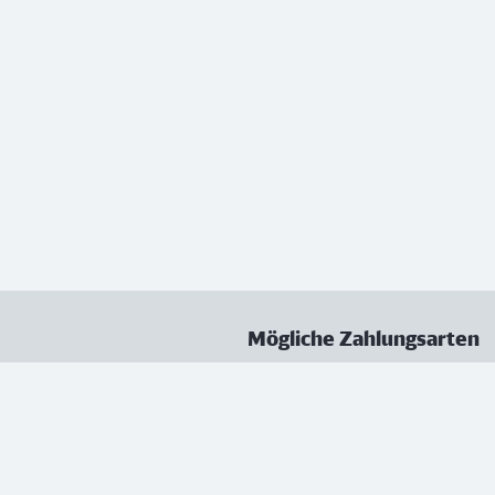
Mögliche Zahlungsarten
ungen
Datenschutz
Nutzungsbedingungen
Vertrag kündigen