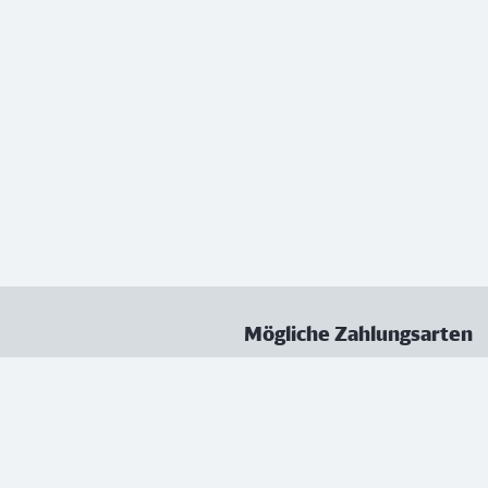
Mögliche Zahlungsarten
ungen
Datenschutz
Nutzungsbedingungen
Vertrag kündigen