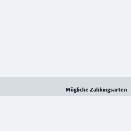
Mögliche Zahlungsarten
ungen
Datenschutz
Nutzungsbedingungen
Vertrag kündigen