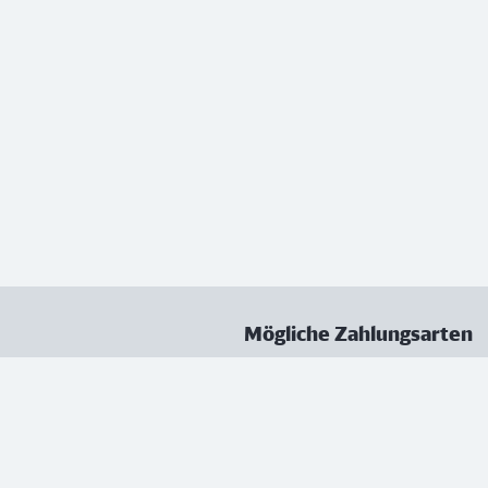
Mögliche Zahlungsarten
ungen
Datenschutz
Nutzungsbedingungen
Vertrag kündigen