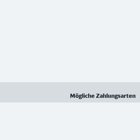
Mögliche Zahlungsarten
ungen
Datenschutz
Nutzungsbedingungen
Vertrag kündigen