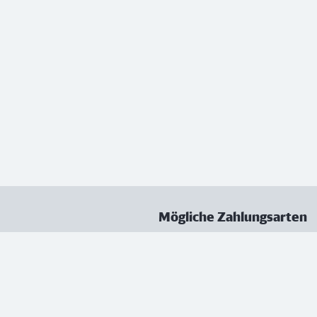
Mögliche Zahlungsarten
ungen
Datenschutz
Nutzungsbedingungen
Vertrag kündigen