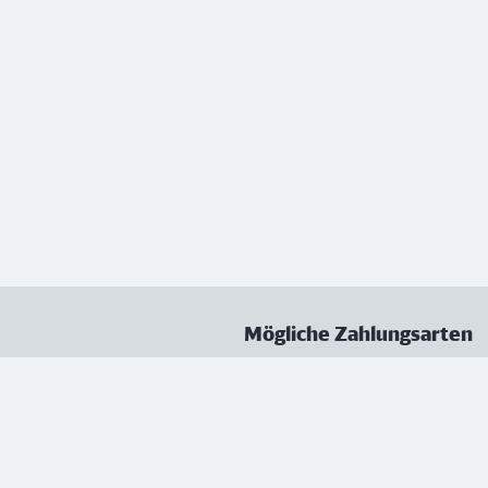
Mögliche Zahlungsarten
ungen
Datenschutz
Nutzungsbedingungen
Vertrag kündigen