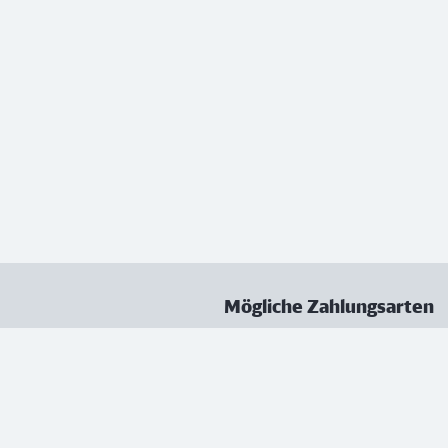
Mögliche Zahlungsarten
ungen
Datenschutz
Nutzungsbedingungen
Vertrag kündigen