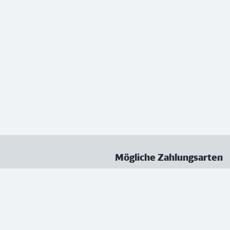
Mögliche Zahlungsarten
ungen
Datenschutz
Nutzungsbedingungen
Vertrag kündigen