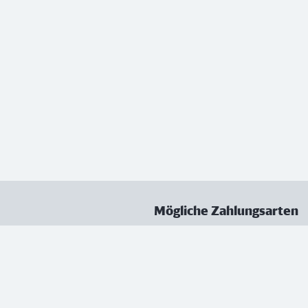
Mögliche Zahlungsarten
ungen
Datenschutz
Nutzungsbedingungen
Vertrag kündigen