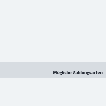
Mögliche Zahlungsarten
ungen
Datenschutz
Nutzungsbedingungen
Vertrag kündigen