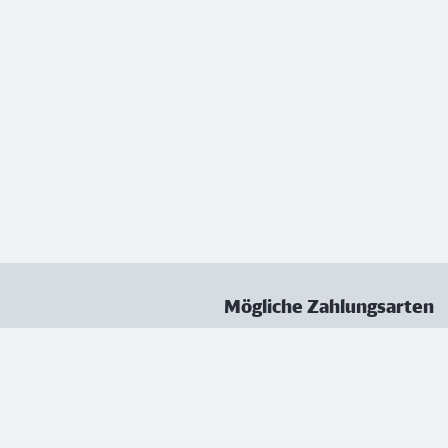
Mögliche Zahlungsarten
ungen
Datenschutz
Nutzungsbedingungen
Vertrag kündigen