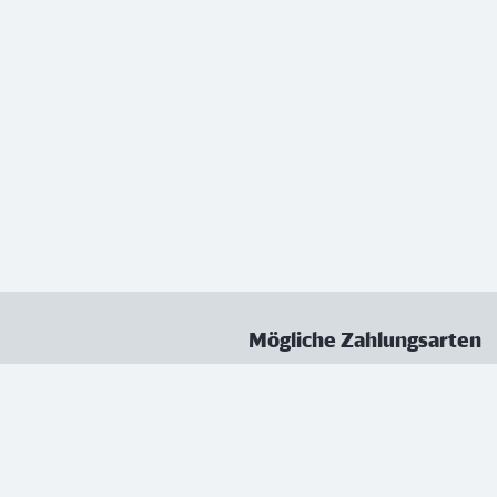
Mögliche Zahlungsarten
ungen
Datenschutz
Nutzungsbedingungen
Vertrag kündigen