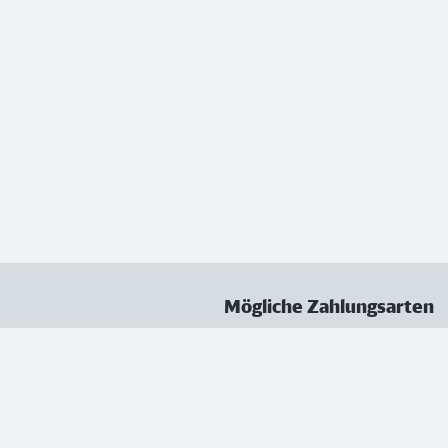
Mögliche Zahlungsarten
ungen
Datenschutz
Nutzungsbedingungen
Vertrag kündigen