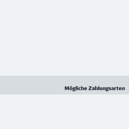
Mögliche Zahlungsarten
ungen
Datenschutz
Nutzungsbedingungen
Vertrag kündigen