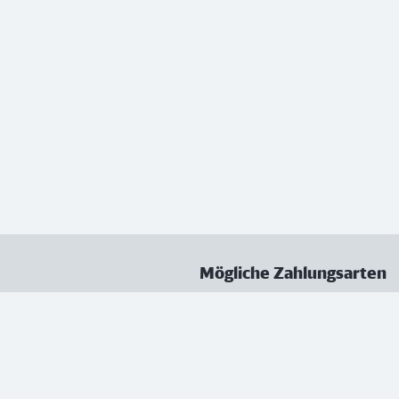
Mögliche Zahlungsarten
ungen
Datenschutz
Nutzungsbedingungen
Vertrag kündigen