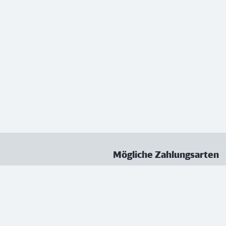
Mögliche Zahlungsarten
ungen
Datenschutz
Nutzungsbedingungen
Vertrag kündigen