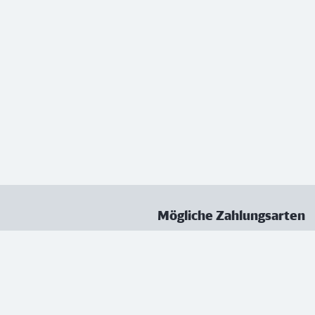
Mögliche Zahlungsarten
ungen
Datenschutz
Nutzungsbedingungen
Vertrag kündigen