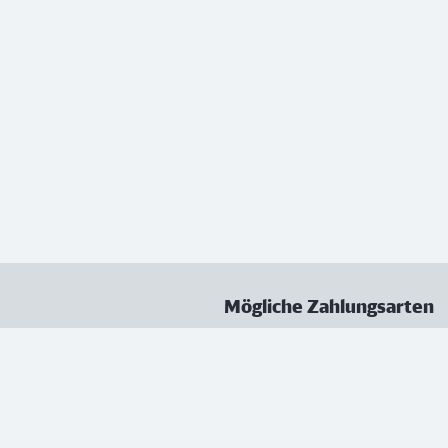
Mögliche Zahlungsarten
ungen
Datenschutz
Nutzungsbedingungen
Vertrag kündigen