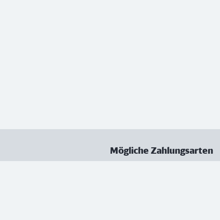
Mögliche Zahlungsarten
ungen
Datenschutz
Nutzungsbedingungen
Vertrag kündigen