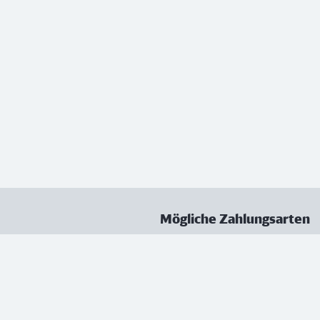
Mögliche Zahlungsarten
ungen
Datenschutz
Nutzungsbedingungen
Vertrag kündigen