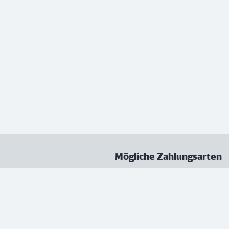
Mögliche Zahlungsarten
ungen
Datenschutz
Nutzungsbedingungen
Vertrag kündigen