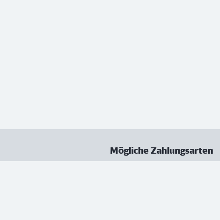
Mögliche Zahlungsarten
ungen
Datenschutz
Nutzungsbedingungen
Vertrag kündigen