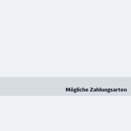
Mögliche Zahlungsarten
ungen
Datenschutz
Nutzungsbedingungen
Vertrag kündigen