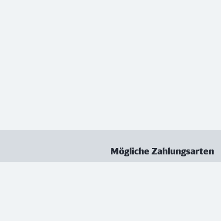
Mögliche Zahlungsarten
ungen
Datenschutz
Nutzungsbedingungen
Vertrag kündigen