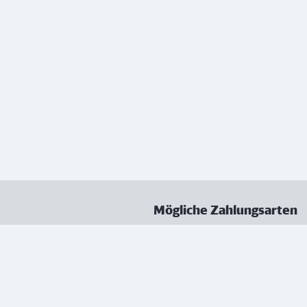
Mögliche Zahlungsarten
ungen
Datenschutz
Nutzungsbedingungen
Vertrag kündigen