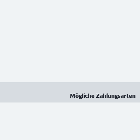
Mögliche Zahlungsarten
ungen
Datenschutz
Nutzungsbedingungen
Vertrag kündigen