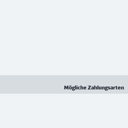
Mögliche Zahlungsarten
ungen
Datenschutz
Nutzungsbedingungen
Vertrag kündigen