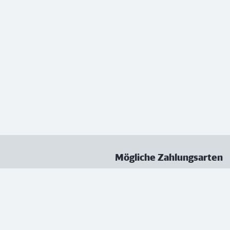
Mögliche Zahlungsarten
ungen
Datenschutz
Nutzungsbedingungen
Vertrag kündigen