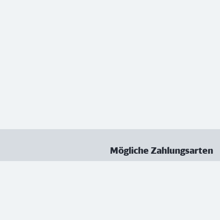
Mögliche Zahlungsarten
ungen
Datenschutz
Nutzungsbedingungen
Vertrag kündigen