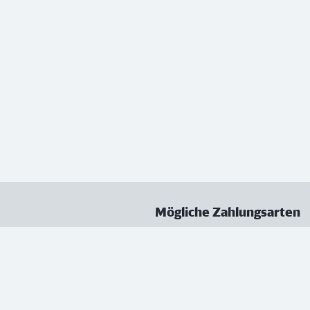
Mögliche Zahlungsarten
ungen
Datenschutz
Nutzungsbedingungen
Vertrag kündigen