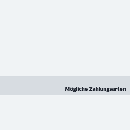
Mögliche Zahlungsarten
ungen
Datenschutz
Nutzungsbedingungen
Vertrag kündigen