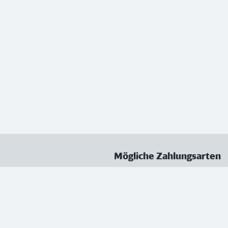
Mögliche Zahlungsarten
ungen
Datenschutz
Nutzungsbedingungen
Vertrag kündigen