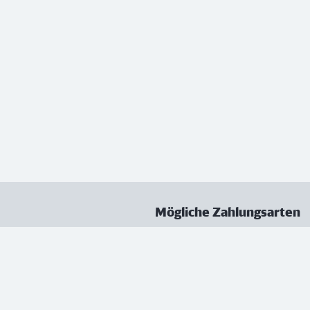
Mögliche Zahlungsarten
ungen
Datenschutz
Nutzungsbedingungen
Vertrag kündigen