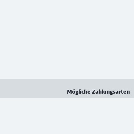
Mögliche Zahlungsarten
ungen
Datenschutz
Nutzungsbedingungen
Vertrag kündigen