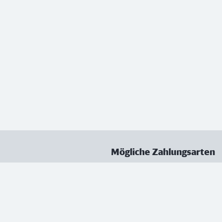
Mögliche Zahlungsarten
ungen
Datenschutz
Nutzungsbedingungen
Vertrag kündigen