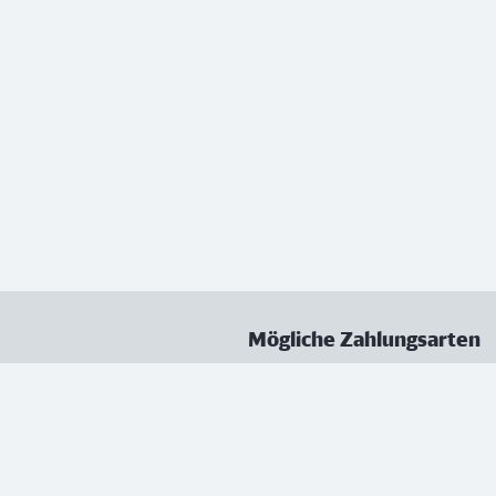
Mögliche Zahlungsarten
ungen
Datenschutz
Nutzungsbedingungen
Vertrag kündigen