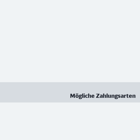
Mögliche Zahlungsarten
ungen
Datenschutz
Nutzungsbedingungen
Vertrag kündigen