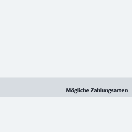
Mögliche Zahlungsarten
ungen
Datenschutz
Nutzungsbedingungen
Vertrag kündigen